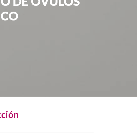
TO DE OVULOS
ICO
cción